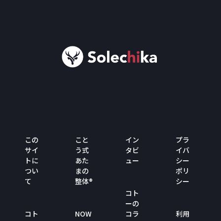
この
こと
イン
プラ
サイ
う式
タビ
イバ
トに
あた
ュー
シー
つい
まの
ポリ
て
整体®
シー
コト
ーの
コト
NOW
コラ
利用