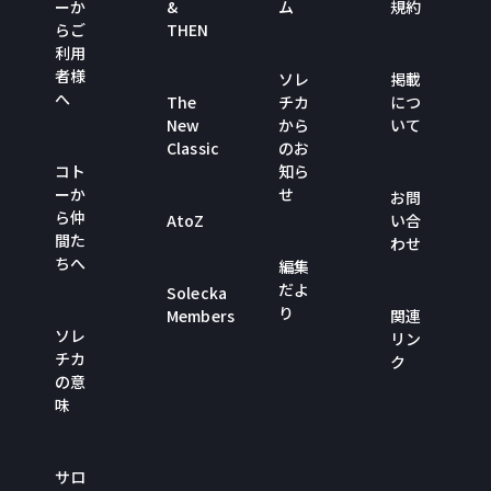
ーか
&
ム
規約
らご
THEN
利用
者様
ソレ
掲載
へ
The
チカ
につ
New
から
いて
Classic
のお
コト
知ら
ーか
せ
お問
ら仲
AtoZ
い合
間た
わせ
ちへ
編集
だよ
Solecka
り
Members
関連
ソレ
リン
チカ
ク
の意
味
サロ