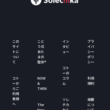
この
こと
イン
プラ
サイ
う式
タビ
イバ
トに
あた
ュー
シー
つい
まの
ポリ
て
整体®
シー
コト
ーの
コト
NOW
コラ
利用
ーか
&
ム
規約
らご
THEN
利用
者様
ソレ
掲載
へ
The
チカ
につ
New
から
いて