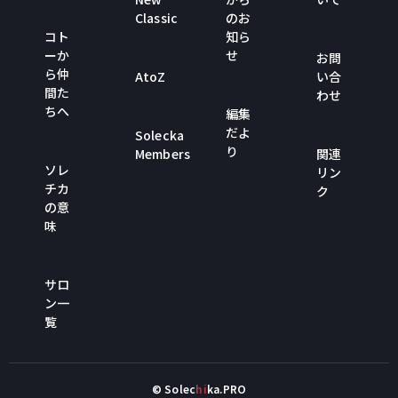
Classic
のお
コト
知ら
ーか
せ
お問
ら仲
AtoZ
い合
間た
わせ
ちへ
編集
だよ
Solecka
り
Members
関連
ソレ
リン
チカ
ク
の意
味
サロ
ン一
覧
© Solec
hi
ka.PRO