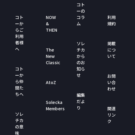
コト
ーの
コト
NOW
コラ
利用
ーか
&
ム
規約
らご
THEN
利用
者様
ソレ
掲載
へ
The
チカ
につ
New
から
いて
Classic
のお
コト
知ら
ーか
せ
お問
ら仲
AtoZ
い合
間た
わせ
ちへ
編集
だよ
Solecka
り
Members
関連
ソレ
リン
チカ
ク
の意
味