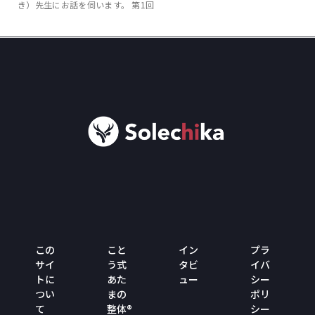
き）先生にお話を伺います。 第1回
この
こと
イン
プラ
サイ
う式
タビ
イバ
トに
あた
ュー
シー
つい
まの
ポリ
て
整体®
シー