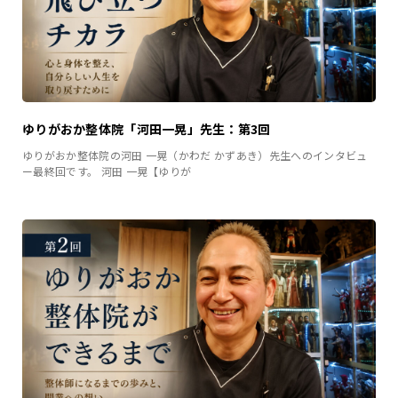
ゆりがおか整体院「河田一晃」先生：第3回
ゆりがおか整体院の河田 一晃（かわだ かずあき）先生へのインタビュ
ー最終回です。 河田 一晃【ゆりが